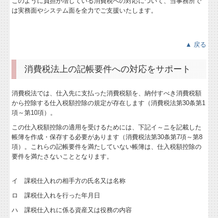
このように負担が増している消費税への対応について、当事務所で
は実務面やシステム面を全力でご支援いたします。
FAQ
経営者お役立ち情報
▲ 戻る
経営革新等支援機関とは
消費税法上の記帳要件への対応をサポート
経営アドバイス・コーナー
消費税法では、仕入先に支払った消費税額を、納付すべき消費税額
TKCシステムのご紹介
から控除する仕入税額控除の規定が存在します（消費税法第30条第1
項～第10項）。
改正消費税への対応
この仕入税額控除の適用を受けるためには、下記イ～ニを記載した
帳簿を作成・保存する必要があります（消費税法第30条第7項～第8
早期経営改善計画の策定支援
項）。これらの記帳要件を満たしていない帳簿は、仕入税額控除の
要件を満たさないこととなります。
経営改善オンデマンド講座
イ 課税仕入れの相手方の氏名又は名称
関与先向け融資商品ご紹介
ロ 課税仕入れを行った年月日
国の共済制度活用コーナー
ハ 課税仕入れに係る資産又は役務の内容