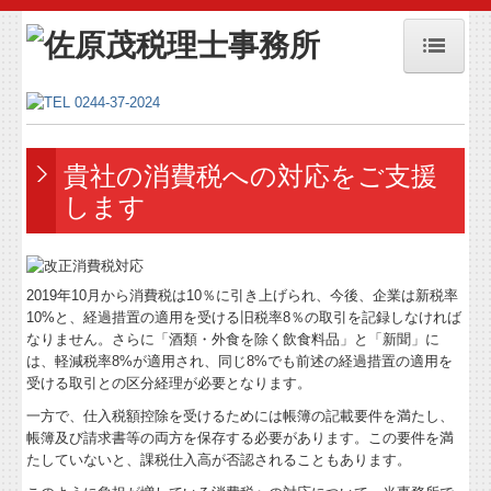
ホーム
事務所紹介
貴社の消費税への対応をご支援
メディア掲載
します
メディア掲載 戦略経営者2025年1月号
事務所方針
2019年10月から消費税は10％に引き上げられ、今後、企業は新税率
10%と、経過措置の適用を受ける旧税率8％の取引を記録しなければ
セミナー案内
なりません。さらに「酒類・外食を除く飲食料品」と「新聞」に
は、軽減税率8%が適用され、同じ8%でも前述の経過措置の適用を
お問合せ
受ける取引との区分経理が必要となります。
一方で、仕入税額控除を受けるためには帳簿の記載要件を満たし、
個人情報保護方針
帳簿及び請求書等の両方を保存する必要があります。この要件を満
たしていないと、課税仕入高が否認されることもあります。
業務案内