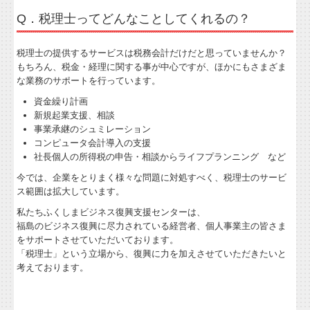
Q．税理士ってどんなことしてくれるの？
FAQ
経営者お役立ち情報
税理士の提供するサービスは税務会計だけだと思っていませんか？
もちろん、税金・経理に関する事が中心ですが、ほかにもさまざま
経営革新等支援機関とは
な業務のサポートを行っています。
資金繰り計画
経営アドバイス・コーナー
新規起業支援、相談
事業承継のシュミレーション
TKCシステムのご紹介
コンピュータ会計導入の支援
社長個人の所得税の申告・相談からライフプランニング など
改正消費税への対応
今では、企業をとりまく様々な問題に対処すべく、税理士のサービ
ス範囲は拡大しています。
早期経営改善計画の策定支援
私たちふくしまビジネス復興支援センターは、
福島のビジネス復興に尽力されている経営者、個人事業主の皆さま
経営改善オンデマンド講座
をサポートさせていただいております。
「税理士」という立場から、復興に力を加えさせていただきたいと
関与先向け融資商品ご紹介
考えております。
国の共済制度活用コーナー