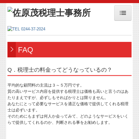
ホーム
事務所紹介
FAQ
メディア掲載
メディア掲載 戦略経営者2025年1月号
Q．税理士の料金ってどうなっているの？
事務所方針
平均的な顧問料の主流は３～５万円です。
質の高いサービス内容を提供する税理士は価格も高いと言うのはあ
セミナー案内
たりまえですが、必ずしもそればかりとは限りません。
あなたにとって必要なサービスを適正な価格で提供してくれる税理
お問合せ
士は必ずいます。
そのためにもまずは何人か会ってみて、どのようなサービスをいく
個人情報保護方針
らで提供してくれるのか、判断される事をお勧めします。
業務案内