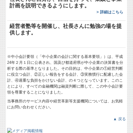
所長のメルマガ
計画を説明できるようにします。
>
詳細はこちら
経営者塾等を開催
し、
社長さんに勉強の場を提
供します。
※中小会計要領（「中小企業の会計に関する基本要領」）は、平成
24年２月１日に公表され、国及び都道府県が中小企業の決算書を分
析する際の基準となりました。その目的は、中小企業の①経営判断
に役立つ会計、②正しい報告をする会計、③実務慣行に配慮した会
計、④過重な負担をかけない会計、の４つとなっています。このこ
とにより、すべての金融機関は融資判断に際して、この中小会計要
領を尊重することになりました。
当事務所のサービス内容や経営革新等支援機関については、お気軽
にお問い合わせください。
▲ 戻る