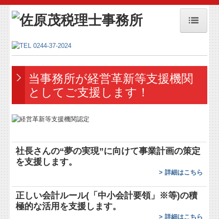
ホーム
事務所紹介
当事務所が経営革新等支援機関
メディア掲載
としてご支援します！
メディア掲載 戦略経営者2025年1月号
事務所方針
セミナー案内
社長さんの“夢の実現”に向けて
事業計画の策定
を支援します。
お問合せ
>
詳細はこちら
個人情報保護方針
正しい会計ルール(「中小会計要領」※等)の積
極的な活用を支援します。
業務案内
>
詳細はこちら