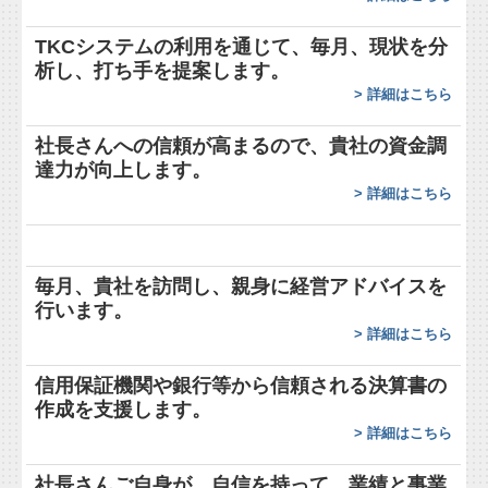
FAQ
TKCシステムの利用を通じて、毎月、現状を分
析し、打ち手を提案します。
経営者お役立ち情報
>
詳細はこちら
経営革新等支援機関とは
社長さんへの信頼が高まるので、貴社の資金調
達力が向上します。
経営アドバイス・コーナー
>
詳細はこちら
TKCシステムのご紹介
改正消費税への対応
毎月、貴社を訪問し、親身に経営アドバイスを
行います。
早期経営改善計画の策定支援
>
詳細はこちら
経営改善オンデマンド講座
信用保証機関や銀行等から信頼される決算書の
作成を支援します。
関与先向け融資商品ご紹介
>
詳細はこちら
国の共済制度活用コーナー
社長さんご自身が、自信を持って、業績と事業