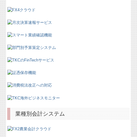
FAQ
経営者お役立ち情報
経営革新等支援機関とは
経営アドバイス・コーナー
TKCシステムのご紹介
改正消費税への対応
早期経営改善計画の策定支援
経営改善オンデマンド講座
業種別会計システム
関与先向け融資商品ご紹介
国の共済制度活用コーナー